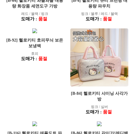
[B-64] 헬로키티 와글와글 대용
[B-4] 헬로키티 큐티 프린팅 대
량 화장품 세면도구 가방
용량 파우치
레드 / 블랙 / 핑크
핑크 / 블루 / 레드 / 블랙
도매가 :
품절
도매가 :
품절
[B-92] 헬로키티 호피무늬 보온
보냉백
호피
도매가 :
품절
[B-84] 헬로키티 샤이닝 사각가
방
핑크 / 실버
도매가 :
품절
[B-116] 헬로키티 애플도트 파
[B-86] 헬로키티 같이가!레디백