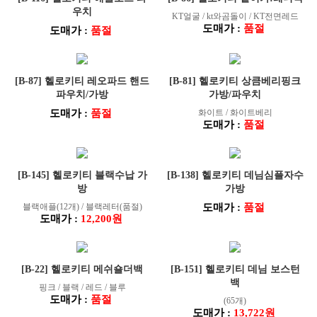
우치
KT얼굴 / kt와곰돌이 / KT전면레드
도매가 :
품절
도매가 :
품절
[B-87] 헬로키티 레오파드 핸드
[B-81] 헬로키티 상큼베리핑크
파우치/가방
가방/파우치
도매가 :
품절
화이트 / 화이트베리
도매가 :
품절
[B-145] 헬로키티 블랙수납 가
[B-138] 헬로키티 데님심플자수
방
가방
블랙애플(12개) / 블랙레터(품절)
도매가 :
품절
도매가 :
12,200원
[B-22] 헬로키티 메쉬숄더백
[B-151] 헬로키티 데님 보스턴
백
핑크 / 블랙 / 레드 / 블루
도매가 :
품절
(65개)
도매가 :
13,722원