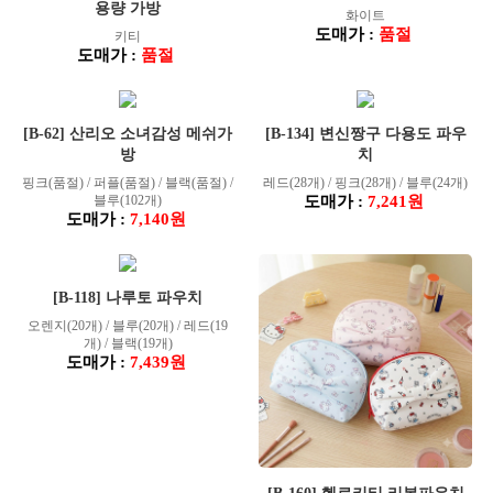
용량 가방
화이트
도매가 :
품절
키티
도매가 :
품절
[B-62] 산리오 소녀감성 메쉬가
[B-134] 변신짱구 다용도 파우
방
치
핑크(품절) / 퍼플(품절) / 블랙(품절) /
레드(28개) / 핑크(28개) / 블루(24개)
블루(102개)
도매가 :
7,241원
도매가 :
7,140원
[B-118] 나루토 파우치
오렌지(20개) / 블루(20개) / 레드(19
개) / 블랙(19개)
도매가 :
7,439원