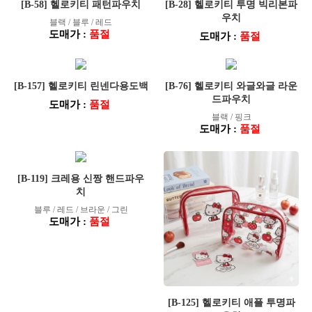
[B-58] 헬로키티 패턴파우치
[B-28] 헬로키티 투명 빅리본파
우치
블랙 / 블루 / 레드
도매가 :
품절
도매가 :
품절
[B-157] 헬로키티 린넨다용도백
[B-76] 헬로키티 와글와글 라운
드파우치
도매가 :
품절
블랙 / 핑크
도매가 :
품절
[B-119] 크레용 신짱 핸드파우
치
블루 / 레드 / 브라운 / 그린
도매가 :
품절
[B-125] 헬로키티 애플 투명파