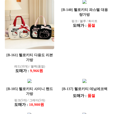
[B-140] 헬로키티 파스텔 대용
량가방
핑크 / 블루 / 화이트
도매가 :
품절
[B-161] 헬로키티 다용도 리본
가방
레드(10개) / 블랙(품절)
도매가 :
9,966원
[B-105] 헬로키티 샤이니 핸드
[B-137] 헬로키티 데님에코백
가방
도매가 :
품절
핑크(5개) / 그레이(5개)
도매가 :
10,900원