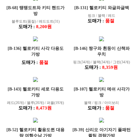
[B-68] 땡땡도트와 키티 핸드가
[B-131] 헬로키티 와글와글백
방
핑크 / 블랙 / 레드
도매가 :
품절
블루도트(품절) / 레드도트(31)
도매가 :
8,200원
[B-136] 헬로키티 사각 다용도
[B-146] 짱구와 흰둥이 산책파
가방
우치
도매가 :
품절
핑크(34개) / 블랙(34개) / 그린(34개)
도매가 :
8,359원
[B-143] 헬로키티 세로 다용도
[B-107] 헬로키티 메쉬 사각가
가방
방
레드(20개) / 블루(20개) / 퍼플(19개)
블랙 / 핑크 / 아이보리
도매가 :
8,473원
도매가 :
품절
[B-52] 헬로키티 활용도퀸 대용
[B-39] 산리오 아기자기 풀패턴
량 여행수납 가방
퀼팅 경량가방