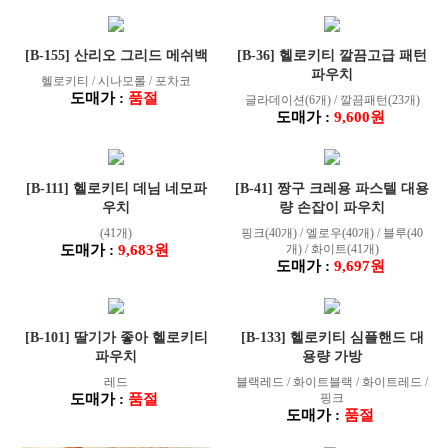
[B-155] 산리오 그리드 메쉬백
[B-36] 헬로키티 깔끔고급 패턴
파우치
헬로키티 / 시나모롤 / 포차코
도매가 :
품절
글라데이션(6개) / 깔끔패턴(23개)
도매가 :
9,600원
[B-111] 헬로키티 데님 네모파
[B-41] 짱구 크레용 파스텔 대용
우치
량 손잡이 파우치
(41개)
핑크(40개) / 엘로우(40개) / 블루(40
도매가 :
9,683원
개) / 화이트(41개)
도매가 :
9,697원
[B-101] 딸기가 좋아 헬로키티
[B-133] 헬로키티 심플핸드 대
파우치
용량 가방
레드
블랙레드 / 화이트블랙 / 화이트레드 /
도매가 :
품절
핑크
도매가 :
품절