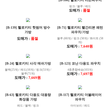
[B-160] 헬로키티 리본파우치
핑크 / 블루 / 레드
도매가 :
품절
[B-139] 헬로키티 핫썸머 방수
[B-71] 헬로키티 빨간리본 패턴
가방
파우치/가방
도매가 :
품절
블루 (60개) / 핑크 (58개) / 화이트 (58
개)
도매가 :
7,640원
[B-24] 헬로키티 사각 메쉬가방
[B-123] 코난 다용도 파우치
블랙(25개) / 레드(18개) / 핑크(53개) /
4종혼합배송(103개)
블루(71개)
도매가 :
7,697원
도매가 :
7,669원
[B-63] 헬로키티 다용도 대용량
[B-117] 헬로키티 더블레이어
화장품 가방
파우치
레드 / 블랙 / 핑크
아이보리 / 레드