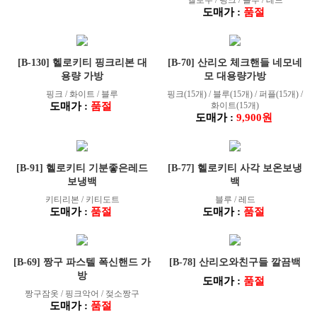
옐로우 / 핑크 / 블루 / 레드
도매가 :
품절
[B-130] 헬로키티 핑크리본 대
[B-70] 산리오 체크핸들 네모네
용량 가방
모 대용량가방
핑크 / 화이트 / 블루
핑크(15개) / 블루(15개) / 퍼플(15개) /
도매가 :
품절
화이트(15개)
도매가 :
9,900원
[B-91] 헬로키티 기분좋은레드
[B-77] 헬로키티 사각 보온보냉
보냉백
백
키티리본 / 키티도트
블루 / 레드
도매가 :
품절
도매가 :
품절
[B-69] 짱구 파스텔 폭신핸드 가
[B-78] 산리오와친구들 깔끔백
방
도매가 :
품절
짱구잠옷 / 핑크악어 / 젖소짱구
도매가 :
품절