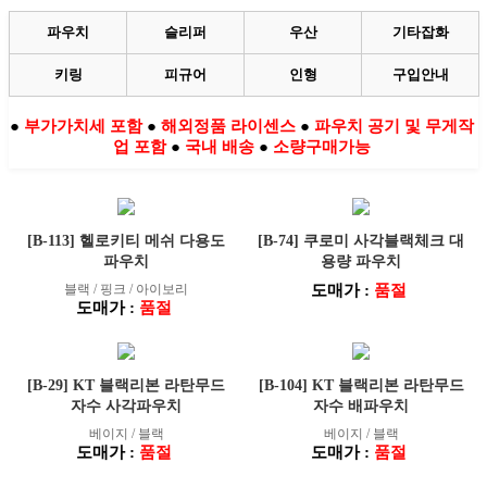
파우치
슬리퍼
우산
기타잡화
키링
피규어
인형
구입안내
●
부가가치세 포함
●
해외정품 라이센스
●
파우치 공기 및 무게작
업 포함
●
국내 배송
●
소량구매가능
[B-113] 헬로키티 메쉬 다용도
[B-74] 쿠로미 사각블랙체크 대
파우치
용량 파우치
블랙 / 핑크 / 아이보리
도매가 :
품절
도매가 :
품절
[B-29] KT 블랙리본 라탄무드
[B-104] KT 블랙리본 라탄무드
자수 사각파우치
자수 배파우치
베이지 / 블랙
베이지 / 블랙
도매가 :
품절
도매가 :
품절