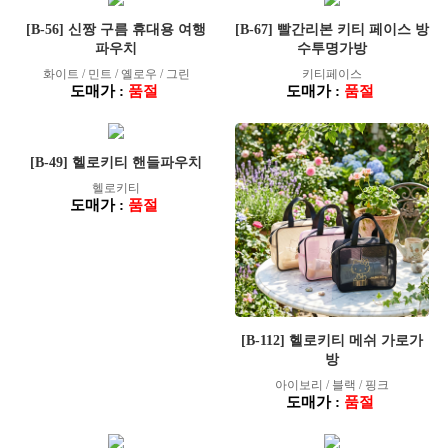
[B-56] 신짱 구름 휴대용 여행
[B-67] 빨간리본 키티 페이스 방
파우치
수투명가방
화이트 / 민트 / 옐로우 / 그린
키티페이스
도매가 :
품절
도매가 :
품절
[B-49] 헬로키티 핸들파우치
헬로키티
도매가 :
품절
[B-112] 헬로키티 메쉬 가로가
방
아이보리 / 블랙 / 핑크
도매가 :
품절