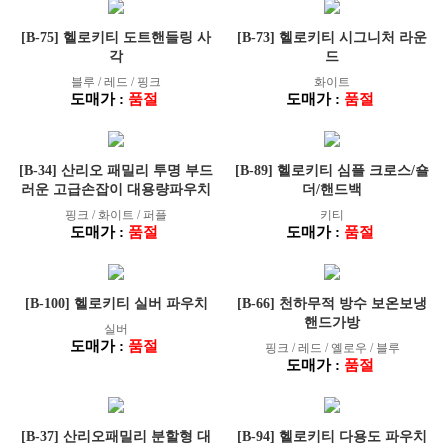
[B-75] 헬로키티 도트핸들링 사
[B-73] 헬로키티 시그니처 라운
각
드
블루 / 레드 / 핑크
화이트
도매가 :
품절
도매가 :
품절
[B-34] 산리오 패밀리 투명 부드
[B-89] 헬로키티 심플 크로스/숄
러운 고급손잡이 대용량파우치
더/핸드백
핑크 / 화이트 / 퍼플
키티
도매가 :
품절
도매가 :
품절
[B-100] 헬로키티 실버 파우치
[B-66] 천하무적 방수 보온보냉
핸드가방
실버
도매가 :
품절
핑크 / 레드 / 옐로우 / 블루
도매가 :
품절
[B-37] 산리오패밀리 분할형 대
[B-94] 헬로키티 다용도 파우치