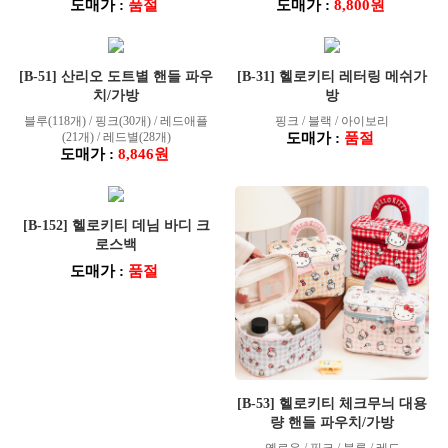
도매가 :
품절
도매가 :
8,800원
[B-51] 산리오 도트별 핸들 파우
[B-31] 헬로키티 레터링 메쉬가
치/가방
방
블루(118개) / 핑크(30개) / 레드애플
핑크 / 블랙 / 아이보리
(21개) / 레드별(28개)
도매가 :
품절
도매가 :
8,846원
[B-152] 헬로키티 데님 바디 크
로스백
도매가 :
품절
[B-53] 헬로키티 체크무늬 대용
량 핸들 파우치/가방