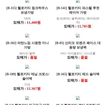
[B-115] 헬로키티 핑크하우스
[B-141] 헬로키티 파스텔 투컷
보냉가방
레이어 가방
130개
핑크(40개) / 블루(40개) / 화이트(40
도매가 :
11,400원
개)
도매가 :
11,705원
[B-102] 라탄느낌 시원한 미니
[B-85] 산리오 프렌즈 페이스 대
가방
용량 보냉백
베이지/ 블랙
키티 / 마이멜로디 / 시나모롤
도매가 :
품절
도매가 :
품절
[B-109] 헬로키티 데님 크로스/
[B-165] 헬로키티 레드 숄더백
숄더백
도매가 :
품절
15개
도매가 :
12.367원